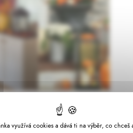
ánka využívá cookies a dává ti na výběr, co chceš 