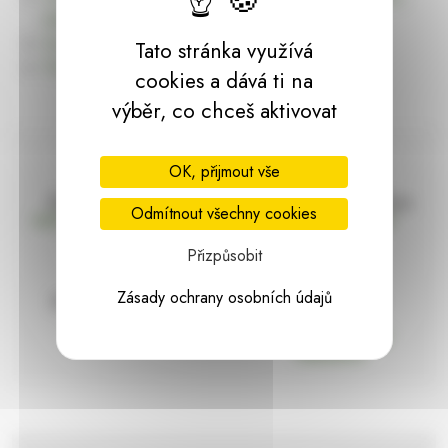
dárky | HARASIM.info
Kontakt
Tato stránka využívá
Předchozí stránka
cookies a dává ti na
výběr, co chceš aktivovat
OK, přijmout vše
Doprava zdarma
Vše máme skladem
Odmítnout všechny cookies
nad 2000 Kč bez DPH
Ihned k odeslání
Přizpůsobit
Zásady ochrany osobních údajů
97% hodnocení
Zásilka pod
kontrolou
spokojenosti
Vždy bezpečně
zabaleno