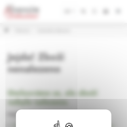
Panel pro správu cookies
CZ
Dekorace
Industriální dekorace
Jejda! Zboží
nenalezeno
Omlouváme se, ale zboží
nebylo nalezeno.
Pokračujte na
Úvodní stránku Dekorace, bytové a zahradní doplňky,