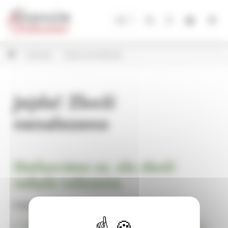
Panel pro správu cookies
CZ
Zahrada
Zápich do květináče
Jejda! Zboží
nenalezeno
Omlouváme se, ale zboží
nebylo nalezeno.
Pokračujte na
Úvodní stránku Dekorace, bytové a zahradní doplňky,