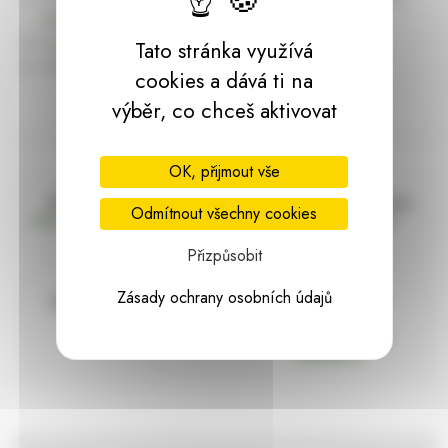
dárky | HARASIM.info
Kontakt
Tato stránka využívá
Předchozí stránka
cookies a dává ti na
výběr, co chceš aktivovat
OK, přijmout vše
Doprava zdarma
Vše máme skladem
Odmítnout všechny cookies
nad 2000 Kč bez DPH
Ihned k odeslání
Přizpůsobit
Zásady ochrany osobních údajů
97% hodnocení
Zásilka pod
kontrolou
spokojenosti
Vždy bezpečně
zabaleno