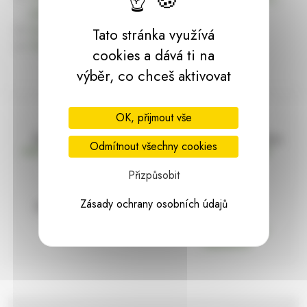
dárky | HARASIM.info
Kontakt
Tato stránka využívá
Předchozí stránka
cookies a dává ti na
výběr, co chceš aktivovat
OK, přijmout vše
Doprava zdarma
Vše máme skladem
Odmítnout všechny cookies
nad 2000 Kč bez DPH
Ihned k odeslání
Přizpůsobit
Zásady ochrany osobních údajů
97% hodnocení
Zásilka pod
kontrolou
spokojenosti
Vždy bezpečně
zabaleno