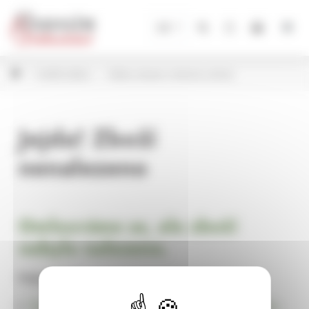
Panel pro správu cookies
CZ
Umělé květiny
Květiny řezané, hrnkové a kytice
Jejda! Zboží
nenalezeno
Omlouváme se, ale zboží
nebylo nalezeno.
Pokračujte na
Úvodní stránku Dekorace, bytové a zahradní doplňky,