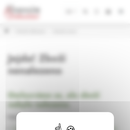
Panel pro správu cookies
CZ
Vánoční dekorace
Vánoční svícny
Jejda! Zboží
nenalezeno
Omlouváme se, ale zboží
nebylo nalezeno.
Pokračujte na
Úvodní stránku Dekorace, bytové a zahradní doplňky,