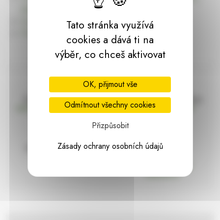
dárky | HARASIM.info
Kontakt
Tato stránka využívá
Předchozí stránka
cookies a dává ti na
výběr, co chceš aktivovat
OK, přijmout vše
Doprava zdarma
Vše máme skladem
Odmítnout všechny cookies
nad 2000 Kč bez DPH
Ihned k odeslání
Přizpůsobit
Zásady ochrany osobních údajů
97% hodnocení
Zásilka pod
kontrolou
spokojenosti
Vždy bezpečně
zabaleno