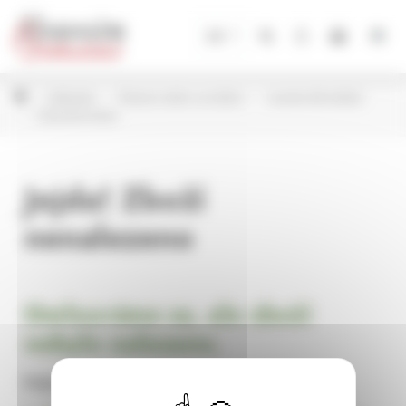
Panel pro správu cookies
CZ
Květináče
Plastové obaly na květiny
Lamela dle kolekcí
Magnolia Jersey
Jejda! Zboží
nenalezeno
Omlouváme se, ale zboží
nebylo nalezeno.
Pokračujte na