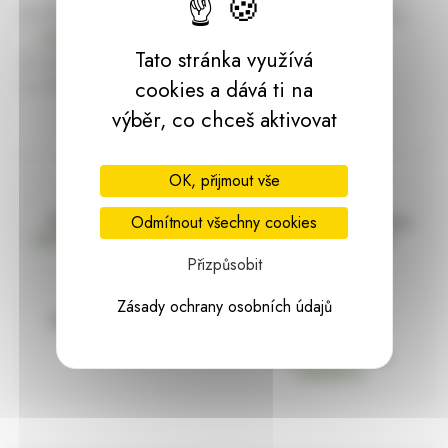
Úvodní stránku Dekorace, bytové a zahradní doplňky,
dárky | HARASIM.info
Tato stránka využívá
Kontakt
Předchozí stránka
cookies a dává ti na
výběr, co chceš aktivovat
OK, přijmout vše
Doprava zdarma
Vše máme skladem
Odmítnout všechny cookies
nad 2000 Kč bez DPH
Ihned k odeslání
Přizpůsobit
Zásady ochrany osobních údajů
97% hodnocení
Zásilka pod
kontrolou
spokojenosti
Vždy bezpečně
zabaleno