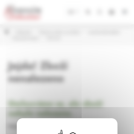
Panel pro správu cookies
CZ
Květináče
Plastové obaly na květiny
Lamela dle kolekcí
Magnolia Jersey
160 mm
Jejda! Zboží
nenalezeno
Omlouváme se, ale zboží
nebylo nalezeno.
Pokračujte na