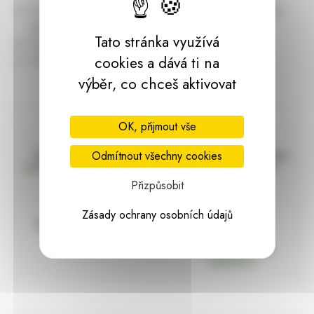
Úvodní stránku Dekorace, bytové a zahradní doplňky,
dárky | HARASIM.info
Tato stránka využívá
Kontakt
Předchozí stránka
cookies a dává ti na
výběr, co chceš aktivovat
OK, přijmout vše
Doprava zdarma
Vše máme skladem
Odmítnout všechny cookies
nad 2000 Kč bez DPH
Ihned k odeslání
Přizpůsobit
Zásady ochrany osobních údajů
97% hodnocení
Zásilka pod
kontrolou
spokojenosti
Vždy bezpečně
zabaleno