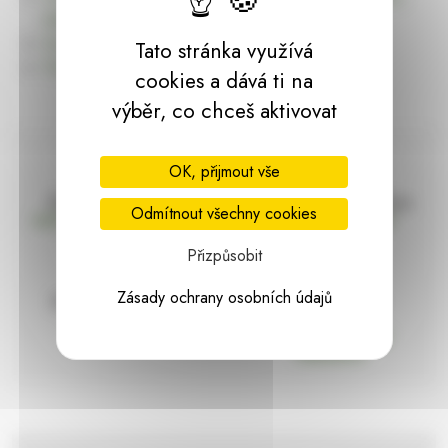
dárky | HARASIM.info
Kontakt
Tato stránka využívá
Předchozí stránka
cookies a dává ti na
výběr, co chceš aktivovat
OK, přijmout vše
Doprava zdarma
Vše máme skladem
Odmítnout všechny cookies
nad 2000 Kč bez DPH
Ihned k odeslání
Přizpůsobit
Zásady ochrany osobních údajů
97% hodnocení
Zásilka pod
kontrolou
spokojenosti
Vždy bezpečně
zabaleno