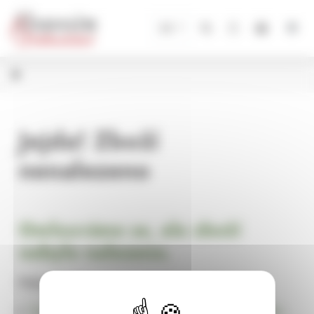
Panel pro správu cookies
CZ
Jejda! Zboží
nenalezeno
Omlouváme se, ale zboží
nebylo nalezeno.
Pokračujte na
Úvodní stránku Dekorace, bytové a zahradní doplňky,