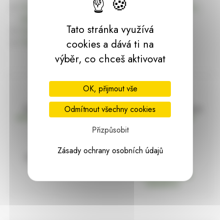
Úvodní stránku Dekorace, bytové a zahradní doplňky,
dárky | HARASIM.info
Tato stránka využívá
Kontakt
Předchozí stránka
cookies a dává ti na
výběr, co chceš aktivovat
OK, přijmout vše
Doprava zdarma
Vše máme skladem
Odmítnout všechny cookies
nad 2000 Kč bez DPH
Ihned k odeslání
Přizpůsobit
Zásady ochrany osobních údajů
97% hodnocení
Zásilka pod
kontrolou
spokojenosti
Vždy bezpečně
zabaleno