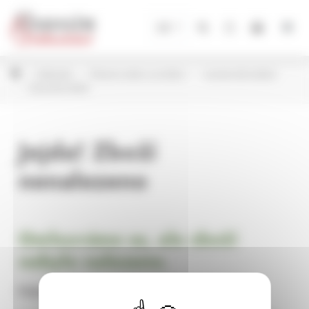
Panel pro správu cookies
CZ
Květináče
Plastové obaly na květiny
Lamela dle kolekcí
Magnolia lesklá
Jejda! Zboží
nenalezeno
Omlouváme se, ale zboží
nebylo nalezeno.
Pokračujte na