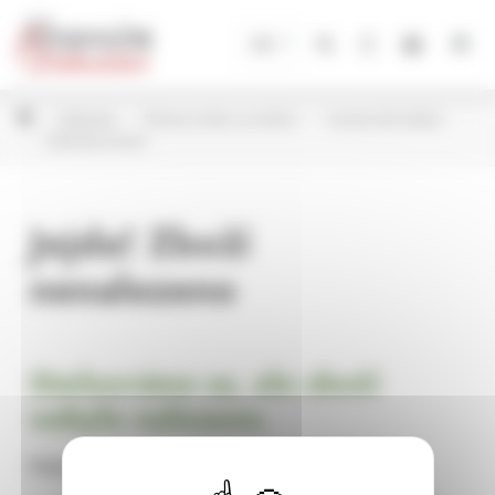
Panel pro správu cookies
CZ
Květináče
Plastové obaly na květiny
Lamela dle kolekcí
Květináče Sandy
Jejda! Zboží
nenalezeno
Omlouváme se, ale zboží
nebylo nalezeno.
Pokračujte na