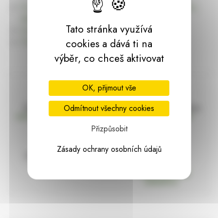
Úvodní stránku Dekorace, bytové a zahradní doplňky,
dárky | HARASIM.info
Tato stránka využívá
Kontakt
Předchozí stránka
cookies a dává ti na
výběr, co chceš aktivovat
OK, přijmout vše
Doprava zdarma
Vše máme skladem
Odmítnout všechny cookies
nad 2000 Kč bez DPH
Ihned k odeslání
Přizpůsobit
Zásady ochrany osobních údajů
97% hodnocení
Zásilka pod
kontrolou
spokojenosti
Vždy bezpečně
zabaleno