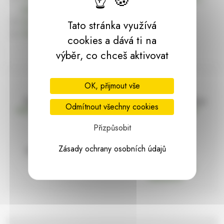
dárky | HARASIM.info
Kontakt
Tato stránka využívá
Předchozí stránka
cookies a dává ti na
výběr, co chceš aktivovat
OK, přijmout vše
Doprava zdarma
Vše máme skladem
Odmítnout všechny cookies
nad 2000 Kč bez DPH
Ihned k odeslání
Přizpůsobit
Zásady ochrany osobních údajů
97% hodnocení
Zásilka pod
kontrolou
spokojenosti
Vždy bezpečně
zabaleno