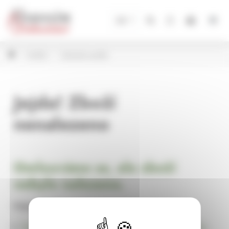
Panel pro správu cookies
CZ
Andílci
Celoroční andílci
Jejda! Zboží
nenalezeno
Omlouváme se, ale zboží
nebylo nalezeno.
Pokračujte na
Úvodní stránku Dekorace, bytové a zahradní doplňky,