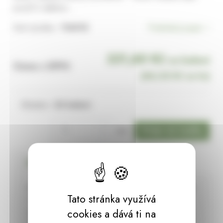
použít k dalšímu…
Kód výrobku:
116015
Podrobný popis
331,60 Kč
za balení
Cena s DPH:
(
66,32 Kč
za ks)
Skladem:
22 balení
bal.
Podrobný popis
Dřevěný vyřezaváný věnec promění každý prostor
Tato stránka využívá
v romantický a útulný kout. Věnec může zdobit
vstup do domu, obývací pokoj a podobně.
cookies a dává ti na