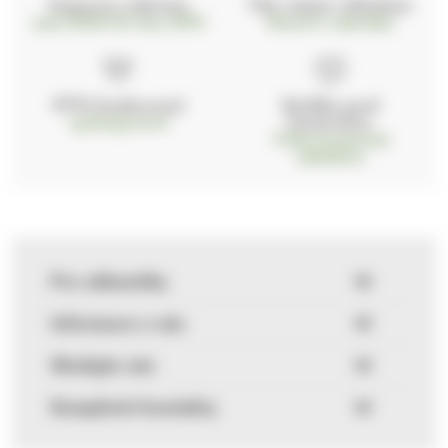
Doprava zdarma
Vše máme skladem
nad 2000 Kč bez DPH
Ihned k odeslání
97% hodnocení
Zásilka pod
kontrolou
spokojenosti
Vždy bezpečně
zabaleno
Pro zákazníky
Informace o nás
Sledujte nás
Kompletní kontakty