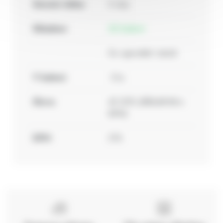
Záruční doba:
2 roky
Skladem:
22 balení
Do vyprodání zásob
V balení:
5 ks
Sleva:
40.00%
(
552,65 Kč s
DPH
)
DPH:
21%