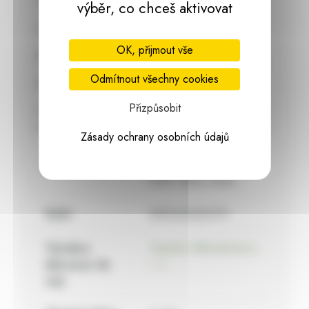
Věnec můžete také použít k dalšímu dekorování.
výběr, co chceš aktivovat
Materiál: dřevo
OK, přijmout vše
Barva: bílá
Odmítnout všechny cookies
Rozměr:
Přizpůsobit
průměr 34 cm
hloubka 0,6 cm
Zásady ochrany osobních údajů
Kód výrobku:
116015
015 WID-
0057 věnec 34cm
EAN:
8592423222173
Výrobce
Harasim velkoobchod s.
(dovozce do
r. o.
eu):