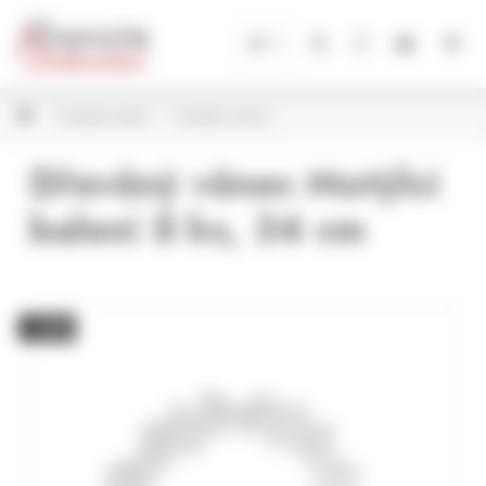
Panel pro správu cookies
CZ
Proutěné zboží
Proutěné věnce
Dřevěný věnec Motýlci
balení 5 ks, 34 cm
− 40%