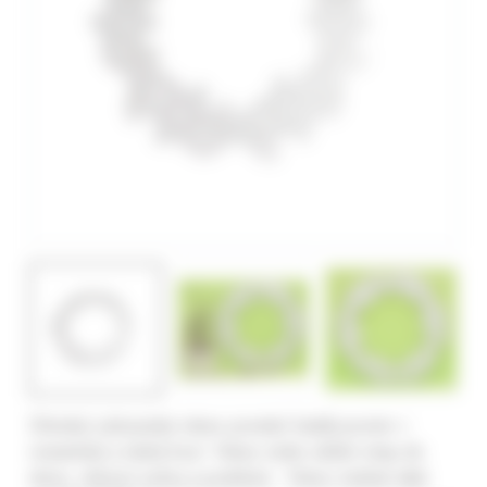
Dřevěný vyřezaváný věnec promění každý prostor v
romantický a útulný kout. Věnec může zdobit vstup do
domu, obývací pokoj a podobně. Věnec můžete také