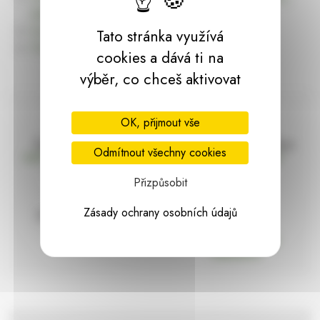
dárky | HARASIM.info
Kontakt
Tato stránka využívá
Předchozí stránka
cookies a dává ti na
výběr, co chceš aktivovat
OK, přijmout vše
Doprava zdarma
Vše máme skladem
Odmítnout všechny cookies
nad 2000 Kč bez DPH
Ihned k odeslání
Přizpůsobit
Zásady ochrany osobních údajů
97% hodnocení
Zásilka pod
kontrolou
spokojenosti
Vždy bezpečně
zabaleno