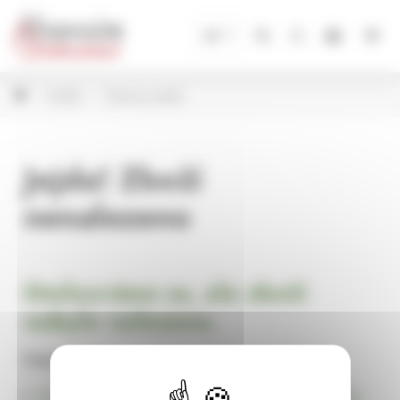
Panel pro správu cookies
CZ
Andílci
Plechoví andílci
Jejda! Zboží
nenalezeno
Omlouváme se, ale zboží
nebylo nalezeno.
Pokračujte na
Úvodní stránku Dekorace, bytové a zahradní doplňky,