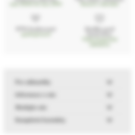
nad 2000 Kč bez DPH
Ihned k odeslání
97% hodnocení
Zásilka pod
kontrolou
spokojenosti
Vždy bezpečně
zabaleno
Pro zákazníky
Informace o nás
Sledujte nás
Kompletní kontakty