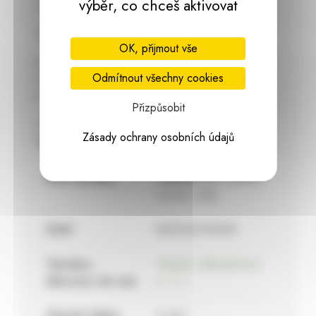
výběr, co chceš aktivovat
zapálit a jedinečnou atmosféru máte zajištěnou.
Rozměry:
OK, přijmout vše
výška: 25,5 cm
Odmítnout všechny cookies
šířka: 13 cm
délka: 54 cm
Přizpůsobit
Materiál: kov, skleničky sklo
Zásady ochrany osobních údajů
Svíčky nejsou součástí.
Kód výrobku:
112392
036 738432
svícen L bílý
EAN:
8592423193459
Výrobce
Harasim velkoobchod
(dovozce do eu):
s. r. o.
Záruční doba:
2 roky