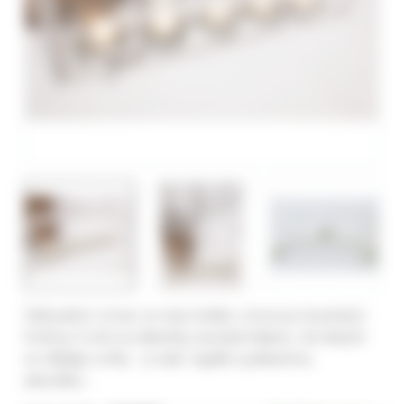
Dekorativní svícen ve tvaru kvádru s kovovou konstrukcí.
Uvnitř je 5 míst na skleničky (součást balení), do kterých
se vkládají svíčky - ty stačí zapálit a jedinečnou
atmosféru…