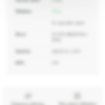
Skladem:
15 ks
Do vyprodání zásob
Sleva:
40.00%
(
822,07 Kč s
DPH
)
Ušetříte:
328,83 Kč
s DPH
DPH:
21%
Doprava zdarma
Vše máme skladem