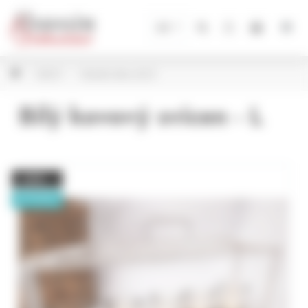
Panel pro správu cookies
CZ
SLEVY
Vánoční slevy 40 %
Bílý kovový svícen - L
− 40%
NOVINKA