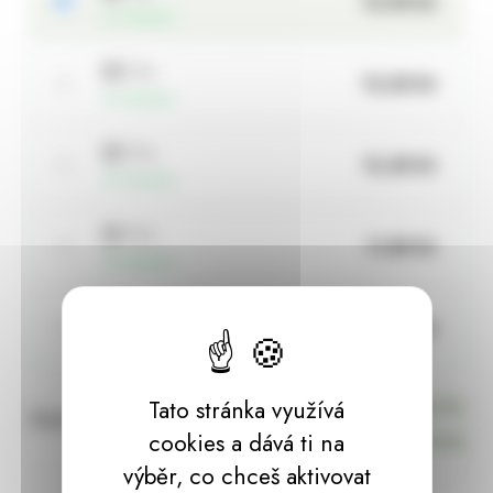
13,98 Kč
skladem
2 ks
13,28 Kč
skladem
3 ks
12,58 Kč
skladem
4 ks
11,88 Kč
skladem
více než 4 ks
11,88 Kč
skladem
13,98 Kč
za ks
Tato stránka využívá
Cena s DPH:
(
13,98 Kč
za ks)
cookies a dává ti na
výběr, co chceš aktivovat