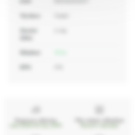
EAN:
8592423033571
Výrobce:
Ostatní
Záruční
2 roky
doba:
Skladem:
14 ks
DPH:
21%
Doprava zdarma
Vše máme skladem
nad 2000 Kč bez DPH
Ihned k odeslání