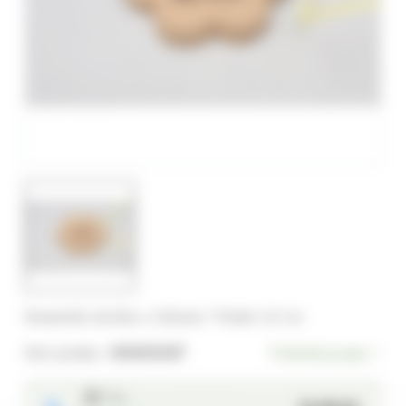
Keramická výročka s číslicemi. Průměr 4,5 cm
Kód výrobku:
00003357
Podrobný popis
1 ks