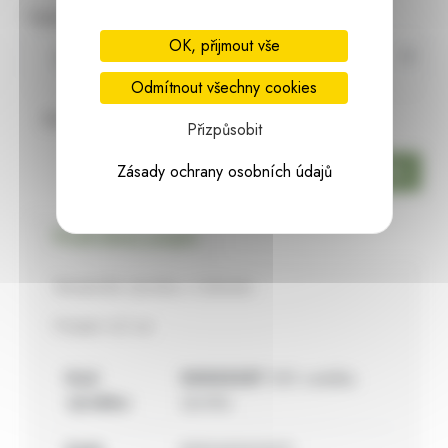
Vyberte si variantu:
OK, přijmout vše
Odmítnout všechny cookies
Skladem:
14 ks
Přizpůsobit
ks
Zásady ochrany osobních údajů
Podrobný popis
Keramická výročka s číslicemi.
Průměr 4,5 cm
Kód
00003357
020 cedulka
výrobku:
výročka