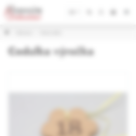
Panel pro správu cookies
CZ
Dekorace
Vtipné dárky
Cedulka výročka