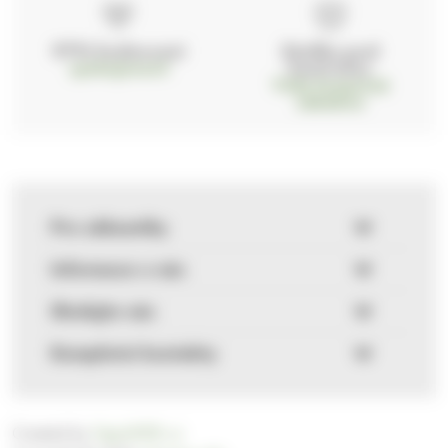
97% hodnocení
Zásilka pod
kontrolou
spokojenosti
Vždy bezpečně
zabaleno
Pro zákazníky
Informace o nás
Sledujte nás
Kompletní kontakty
Created by
FajnyWEB.cz