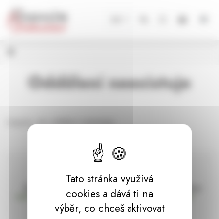
Panel pro správu cookies
CZ
Oddělení neexistuje
Litujeme, ale oddělení neexistuje.
Tato stránka využívá
Doprava zdarma
Vše máme skladem
cookies a dává ti na
nad 2000 Kč bez DPH
Ihned k odeslání
výběr, co chceš aktivovat