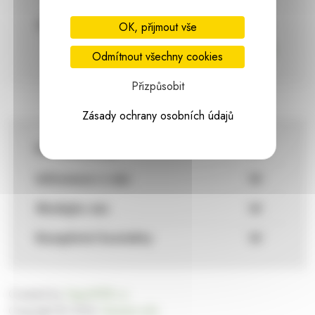
97% hodnocení
Zásilka pod
OK, přijmout vše
kontrolou
spokojenosti
Vždy bezpečně
Odmítnout všechny cookies
zabaleno
Přizpůsobit
Zásady ochrany osobních údajů
Pro zákazníky
Informace o nás
Sledujte nás
Kompletní kontakty
Created by
FajnyWEB.cz
Copyright © 2026
Harasim.info