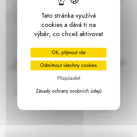
dárky | HARASIM.info
Kontakt
Tato stránka využívá
Předchozí stránka
cookies a dává ti na
výběr, co chceš aktivovat
OK, přijmout vše
Doprava zdarma
Vše máme skladem
Odmítnout všechny cookies
nad 2000 Kč bez DPH
Ihned k odeslání
Přizpůsobit
Zásady ochrany osobních údajů
97% hodnocení
Zásilka pod
kontrolou
spokojenosti
Vždy bezpečně
zabaleno