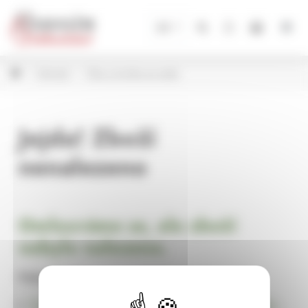
Panel pro správu cookies
CZ
Zahrada
Pítka a krmítka pro ptáky
Jejda! Zboží
nenalezeno
Omlouváme se, ale zboží
nebylo nalezeno.
Pokračujte na
Úvodní stránku Dekorace, bytové a zahradní doplňky,