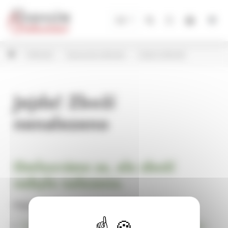
Panel pro správu cookies
CZ
Květináče
Keramické květináče
Ostatní květináče
Jejda! Zboží
nenalezeno
Omlouváme se, ale zboží
nebylo nalezeno.
Pokračujte na
Úvodní stránku Dekorace, bytové a zahradní doplňky,