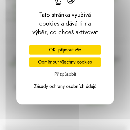
dárky | HARASIM.info
Kontakt
Tato stránka využívá
Předchozí stránka
cookies a dává ti na
výběr, co chceš aktivovat
OK, přijmout vše
Doprava zdarma
Vše máme skladem
Odmítnout všechny cookies
nad 2000 Kč bez DPH
Ihned k odeslání
Přizpůsobit
Zásady ochrany osobních údajů
97% hodnocení
Zásilka pod
kontrolou
spokojenosti
Vždy bezpečně
zabaleno