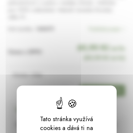
jednoduchostí a vynikne v každém interiéru. Květináče
jsou 100% voděodolné. Materiál: keramika Rozměry:
výška 10…
Kód výrobku:
148479
Podrobný popis
60,90 Kč
za ks
Cena s DPH:
(
60,90 Kč
za ks)
Skladem:
2 ks
ks
Podrobný popis
Tato stránka využívá
Keramický květináč Basel s matnou glazurou
cookies a dává ti na