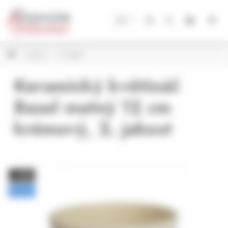
Panel pro správu cookies
CZ
SLEVY
2. jakost
Keramický květináč
Basel matný 12 cm
krémový, 2. jakost
− 30%
BAZAR