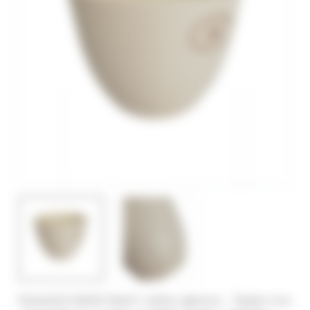
Keramický květináč Basel s matnou glazurou Zaujme svou