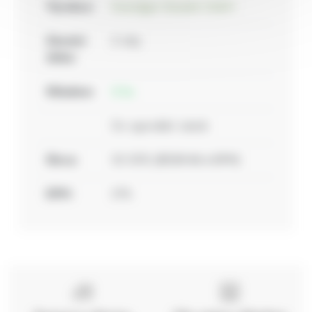
Výrobce:
Soendgen Keramik GmbH
Záruční
2 roky
doba:
Skladem:
2 ks
Do vyprodání zásob
Sleva:
30.00%
(
87,00 Kč s DPH
)
DPH:
21%