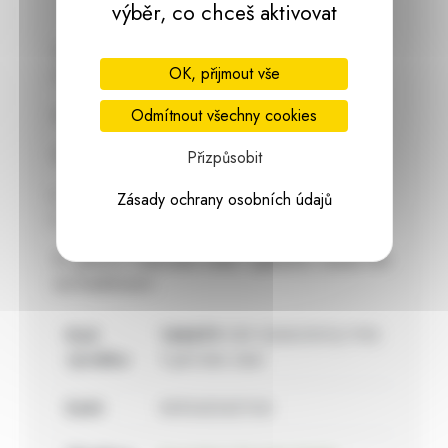
výběr, co chceš aktivovat
Zaujme svou jednoduchostí a vynikne v každém
OK, přijmout vše
interiéru. Květináče jsou 100% voděodolné.
Materiál: keramika
Odmítnout všechny cookies
Rozměry:
Přizpůsobit
výška 10 cm
Zásady ochrany osobních údajů
průměr 12 cm
2. jakost z důvodu vady v glazuře, nemá vliv
na funkčnost.
Kód
148479
059 0069/0012/1192
výrobku:
II.jak.krém obal
EAN:
8592423421163