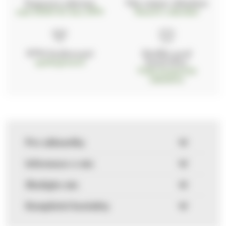
Doprava zdarma
Vše máme skladem
nad 2000 Kč bez DPH
Ihned k odeslání
97% hodnocení
Zásilka pod
kontrolou
spokojenosti
Vždy bezpečně
zabaleno
Pro zákazníky
Informace o nás
Sledujte nás
Kompletní kontakty