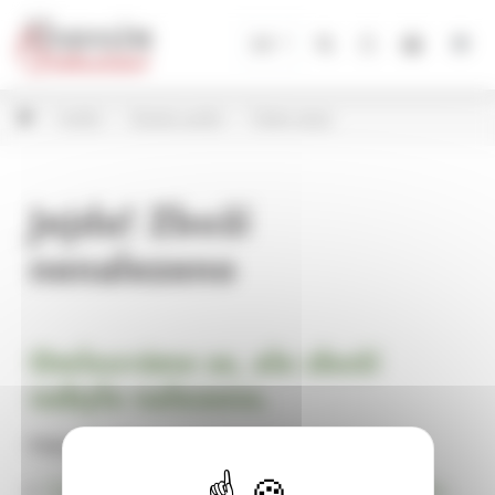
Panel pro správu cookies
CZ
Andílci
Dřevění andílci
České nápisy
Jejda! Zboží
nenalezeno
Omlouváme se, ale zboží
nebylo nalezeno.
Pokračujte na
Úvodní stránku Dekorace, bytové a zahradní doplňky,