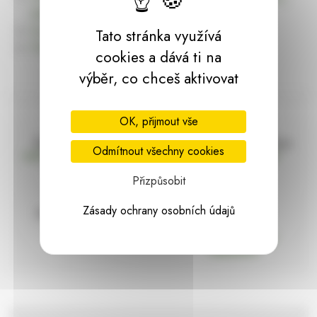
dárky | HARASIM.info
Kontakt
Tato stránka využívá
Předchozí stránka
cookies a dává ti na
výběr, co chceš aktivovat
OK, přijmout vše
Doprava zdarma
Vše máme skladem
Odmítnout všechny cookies
nad 2000 Kč bez DPH
Ihned k odeslání
Přizpůsobit
Zásady ochrany osobních údajů
97% hodnocení
Zásilka pod
kontrolou
spokojenosti
Vždy bezpečně
zabaleno