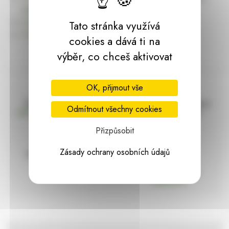
dárky | HARASIM.info
Kontakt
Tato stránka využívá
Předchozí stránka
cookies a dává ti na
výběr, co chceš aktivovat
OK, přijmout vše
Doprava zdarma
Vše máme skladem
Odmítnout všechny cookies
nad 2000 Kč bez DPH
Ihned k odeslání
Přizpůsobit
Zásady ochrany osobních údajů
97% hodnocení
Zásilka pod
kontrolou
spokojenosti
Vždy bezpečně
zabaleno