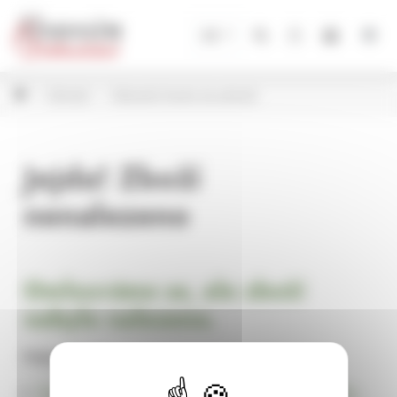
Panel pro správu cookies
CZ
Zahrada
Dekorační figurky do zahrady
Jejda! Zboží
nenalezeno
Omlouváme se, ale zboží
nebylo nalezeno.
Pokračujte na
Úvodní stránku Dekorace, bytové a zahradní doplňky,