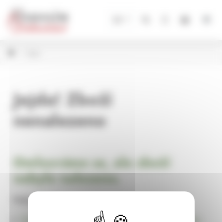
Panel pro správu cookies
CZ
Vázy
Jejda! Zboží
nenalezeno
Omlouváme se, ale zboží
nebylo nalezeno.
Pokračujte na
Úvodní stránku Dekorace, bytové a zahradní doplňky,