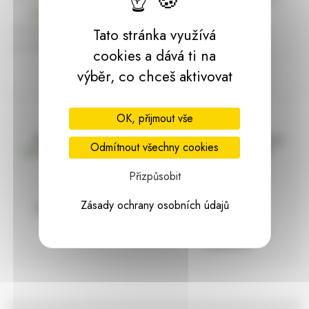
dárky | HARASIM.info
Kontakt
Tato stránka využívá
Předchozí stránka
cookies a dává ti na
výběr, co chceš aktivovat
OK, přijmout vše
Doprava zdarma
Vše máme skladem
Odmítnout všechny cookies
nad 2000 Kč bez DPH
Ihned k odeslání
Přizpůsobit
Zásady ochrany osobních údajů
97% hodnocení
Zásilka pod
kontrolou
spokojenosti
Vždy bezpečně
zabaleno