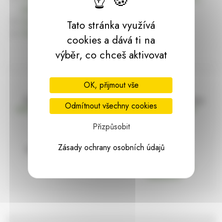
dárky | HARASIM.info
Kontakt
Tato stránka využívá
Předchozí stránka
cookies a dává ti na
výběr, co chceš aktivovat
OK, přijmout vše
Doprava zdarma
Vše máme skladem
Odmítnout všechny cookies
nad 2000 Kč bez DPH
Ihned k odeslání
Přizpůsobit
Zásady ochrany osobních údajů
97% hodnocení
Zásilka pod
kontrolou
spokojenosti
Vždy bezpečně
zabaleno