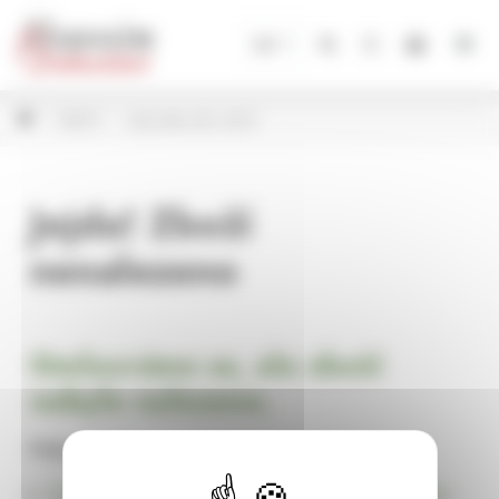
Panel pro správu cookies
CZ
SLEVY
Jarní slevy 20 - 30 %
Jejda! Zboží
nenalezeno
Omlouváme se, ale zboží
nebylo nalezeno.
Pokračujte na
Úvodní stránku Dekorace, bytové a zahradní doplňky,