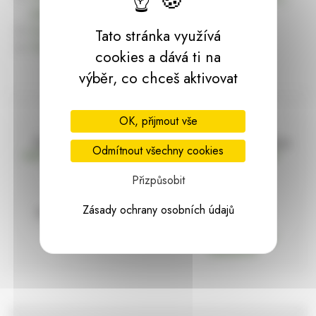
dárky | HARASIM.info
Kontakt
Tato stránka využívá
Předchozí stránka
cookies a dává ti na
výběr, co chceš aktivovat
OK, přijmout vše
Doprava zdarma
Vše máme skladem
Odmítnout všechny cookies
nad 2000 Kč bez DPH
Ihned k odeslání
Přizpůsobit
Zásady ochrany osobních údajů
97% hodnocení
Zásilka pod
kontrolou
spokojenosti
Vždy bezpečně
zabaleno