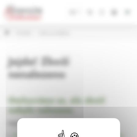
Panel pro správu cookies
CZ
Porcelán
Hrnky se srdíčkem
Jejda! Zboží
nenalezeno
Omlouváme se, ale zboží
nebylo nalezeno.
Pokračujte na
Úvodní stránku Dekorace, bytové a zahradní doplňky,