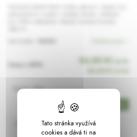
Keramický květináč Basel s lesklou glazurou. Zaujme svou
jednoduchostí a vynikne v každém interiéru. Květináče
jsou 100% voděodolné. Materiál: keramika Rozměry:
výška 10…
Kód výrobku:
146063
Podrobný popis
54,55 Kč
za ks
Cena s DPH:
(
54,55 Kč
za ks)
Skladem:
4 ks
ks
Tato stránka využívá
Podrobný popis
cookies a dává ti na