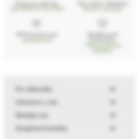
Doprava zdarma
Vše máme skladem
nad 2000 Kč bez DPH
Ihned k odeslání
97% hodnocení
Zásilka pod
kontrolou
spokojenosti
Vždy bezpečně
zabaleno
Pro zákazníky
Informace o nás
Sledujte nás
Kompletní kontakty