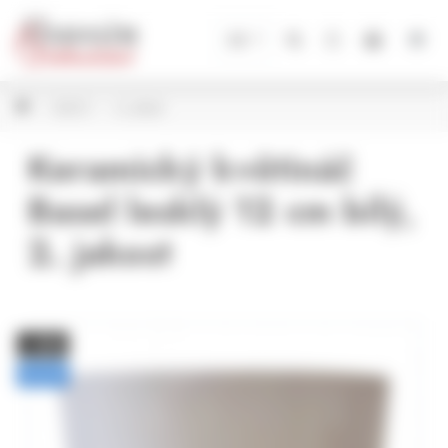
Panel pro správu cookies
CZ
SLEVY
2. jakost
Keramický květináč
Basel lesklý 12 cm bílý,
2. jakost
− 30%
BAZAR