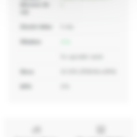
(dovozce do
o.
eu):
Záruční doba:
2 roky
Skladem:
4 ks
Do vyprodání zásob
Sleva:
30.00%
(
77,92 Kč s DPH
)
DPH:
21%