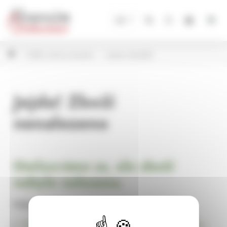
Panel pro správu cookies
CZ
Svíčky, svícny a lucerny
Lampy, lampičky
Jejda! Zboží
nenalezeno
Omlouváme se, ale zboží
nebylo nalezeno.
Pokračujte na
Úvodní stránku Dekorace, bytové a zahradní doplňky,