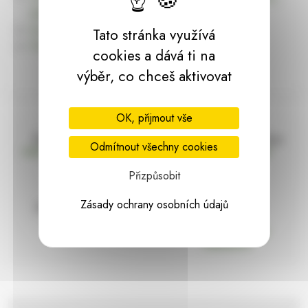
dárky | HARASIM.info
Kontakt
Tato stránka využívá
Předchozí stránka
cookies a dává ti na
výběr, co chceš aktivovat
OK, přijmout vše
Doprava zdarma
Vše máme skladem
Odmítnout všechny cookies
nad 2000 Kč bez DPH
Ihned k odeslání
Přizpůsobit
Zásady ochrany osobních údajů
97% hodnocení
Zásilka pod
kontrolou
spokojenosti
Vždy bezpečně
zabaleno