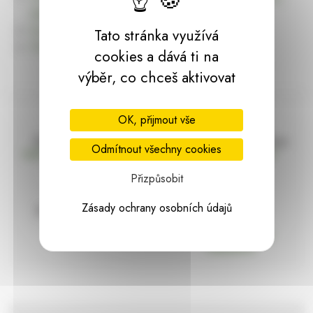
dárky | HARASIM.info
Kontakt
Tato stránka využívá
Předchozí stránka
cookies a dává ti na
výběr, co chceš aktivovat
OK, přijmout vše
Doprava zdarma
Vše máme skladem
Odmítnout všechny cookies
nad 2000 Kč bez DPH
Ihned k odeslání
Přizpůsobit
Zásady ochrany osobních údajů
97% hodnocení
Zásilka pod
kontrolou
spokojenosti
Vždy bezpečně
zabaleno