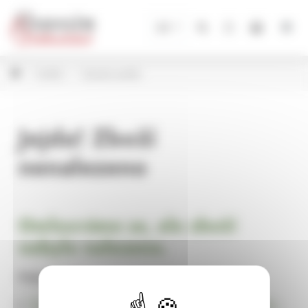
Panel pro správu cookies
CZ
Andílci
Vánoční andílci
Jejda! Zboží
nenalezeno
Omlouváme se, ale zboží
nebylo nalezeno.
Pokračujte na
Úvodní stránku Dekorace, bytové a zahradní doplňky,