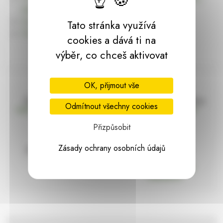
dárky | HARASIM.info
Kontakt
Tato stránka využívá
Předchozí stránka
cookies a dává ti na
výběr, co chceš aktivovat
OK, přijmout vše
Doprava zdarma
Vše máme skladem
Odmítnout všechny cookies
nad 2000 Kč bez DPH
Ihned k odeslání
Přizpůsobit
Zásady ochrany osobních údajů
97% hodnocení
Zásilka pod
kontrolou
spokojenosti
Vždy bezpečně
zabaleno