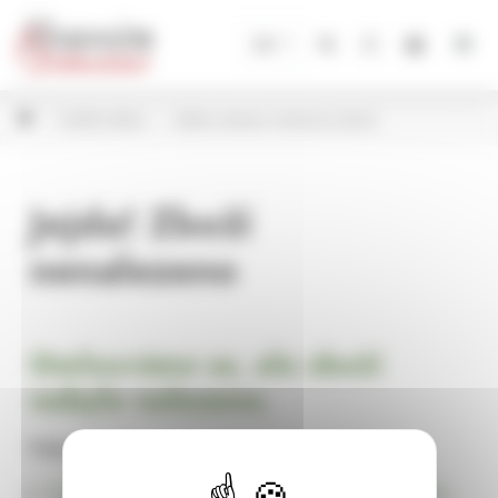
Panel pro správu cookies
CZ
Umělé květiny
Květiny řezané, hrnkové a kytice
Jejda! Zboží
nenalezeno
Omlouváme se, ale zboží
nebylo nalezeno.
Pokračujte na
Úvodní stránku Dekorace, bytové a zahradní doplňky,