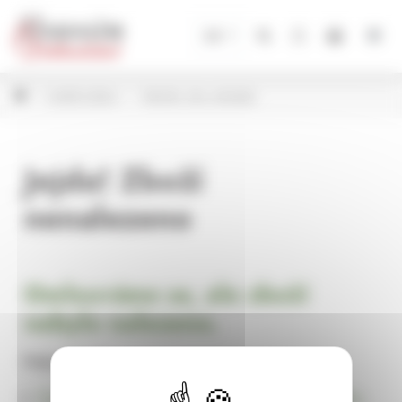
Panel pro správu cookies
CZ
Umělé květiny
Větvičky, listy, přízdoby
Jejda! Zboží
nenalezeno
Omlouváme se, ale zboží
nebylo nalezeno.
Pokračujte na
Úvodní stránku Dekorace, bytové a zahradní doplňky,