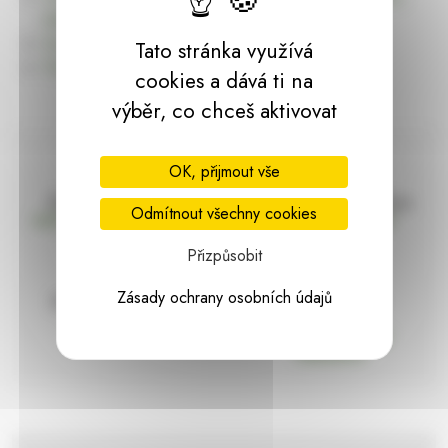
dárky | HARASIM.info
Kontakt
Tato stránka využívá
Předchozí stránka
cookies a dává ti na
výběr, co chceš aktivovat
OK, přijmout vše
Doprava zdarma
Vše máme skladem
Odmítnout všechny cookies
nad 2000 Kč bez DPH
Ihned k odeslání
Přizpůsobit
Zásady ochrany osobních údajů
97% hodnocení
Zásilka pod
kontrolou
spokojenosti
Vždy bezpečně
zabaleno