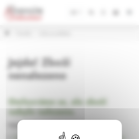
Panel pro správu cookies
CZ
Porcelán
Hrnky se srdíčkem
Jejda! Zboží
nenalezeno
Omlouváme se, ale zboží
nebylo nalezeno.
Pokračujte na
Úvodní stránku Dekorace, bytové a zahradní doplňky,