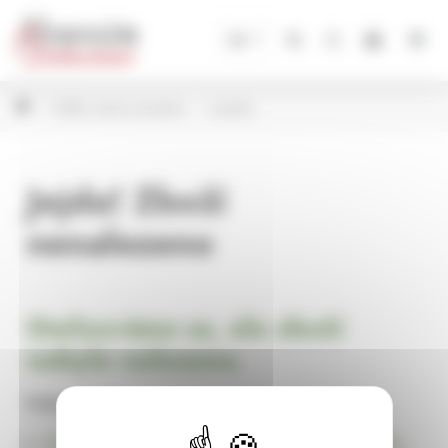
Panel pro správu cookies
CZ
Svíčky, svícny a lucerny
Lucerny
Jejda! Zboží
nenalezeno
Omlouváme se, ale zboží
nebylo nalezeno.
Pokračujte na
Úvodní stránku Dekorace, bytové a zahradní doplňky,