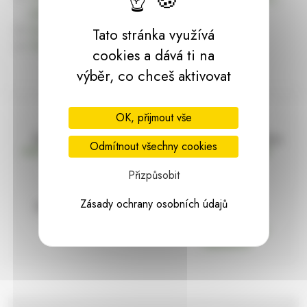
dárky | HARASIM.info
Kontakt
Tato stránka využívá
Předchozí stránka
cookies a dává ti na
výběr, co chceš aktivovat
OK, přijmout vše
Doprava zdarma
Vše máme skladem
Odmítnout všechny cookies
nad 2000 Kč bez DPH
Ihned k odeslání
Přizpůsobit
Zásady ochrany osobních údajů
97% hodnocení
Zásilka pod
kontrolou
spokojenosti
Vždy bezpečně
zabaleno