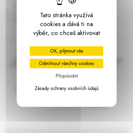
dárky | HARASIM.info
Kontakt
Tato stránka využívá
Předchozí stránka
cookies a dává ti na
výběr, co chceš aktivovat
OK, přijmout vše
Doprava zdarma
Vše máme skladem
Odmítnout všechny cookies
nad 2000 Kč bez DPH
Ihned k odeslání
Přizpůsobit
Zásady ochrany osobních údajů
97% hodnocení
Zásilka pod
kontrolou
spokojenosti
Vždy bezpečně
zabaleno