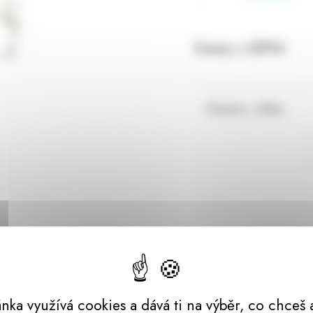
Cena s DPH:
Skladem:
5 ks
Kód výrobku:
ánka využívá cookies a dává ti na výběr, co chceš 