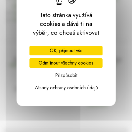
dárky | HARASIM.info
Kontakt
Tato stránka využívá
Předchozí stránka
cookies a dává ti na
výběr, co chceš aktivovat
OK, přijmout vše
Doprava zdarma
Vše máme skladem
Odmítnout všechny cookies
nad 2000 Kč bez DPH
Ihned k odeslání
Přizpůsobit
Zásady ochrany osobních údajů
97% hodnocení
Zásilka pod
kontrolou
spokojenosti
Vždy bezpečně
zabaleno