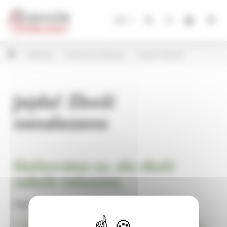
Panel pro správu cookies
CZ
Květináče
Keramické květináče
Ostatní květináče
Jejda! Zboží
nenalezeno
Omlouváme se, ale zboží
nebylo nalezeno.
Pokračujte na
Úvodní stránku Dekorace, bytové a zahradní doplňky,