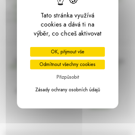
dárky | HARASIM.info
Kontakt
Tato stránka využívá
Předchozí stránka
cookies a dává ti na
výběr, co chceš aktivovat
OK, přijmout vše
Doprava zdarma
Vše máme skladem
Odmítnout všechny cookies
nad 2000 Kč bez DPH
Ihned k odeslání
Přizpůsobit
Zásady ochrany osobních údajů
97% hodnocení
Zásilka pod
kontrolou
spokojenosti
Vždy bezpečně
zabaleno