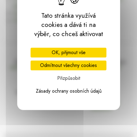
dárky | HARASIM.info
Kontakt
Tato stránka využívá
Předchozí stránka
cookies a dává ti na
výběr, co chceš aktivovat
OK, přijmout vše
Doprava zdarma
Vše máme skladem
Odmítnout všechny cookies
nad 2000 Kč bez DPH
Ihned k odeslání
Přizpůsobit
Zásady ochrany osobních údajů
97% hodnocení
Zásilka pod
kontrolou
spokojenosti
Vždy bezpečně
zabaleno