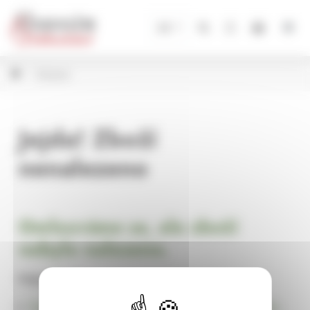
Panel pro správu cookies
CZ
Bižuterie
Jejda! Zboží
nenalezeno
Omlouváme se, ale zboží
nebylo nalezeno.
Pokračujte na
Úvodní stránku Dekorace, bytové a zahradní doplňky,