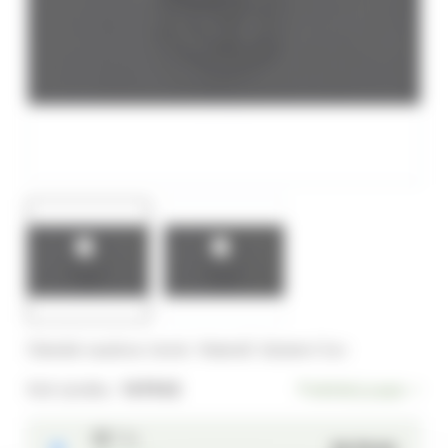
Dámské naušnice černé. Materiál: bižuterní kov
Kód výrobku:
141942
Podrobný popis
1 ks