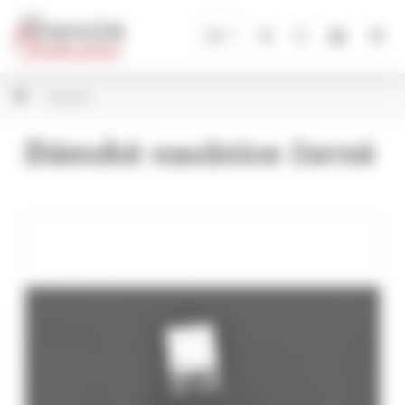
Panel pro správu cookies
CZ
Bižuterie
Dámské naušnice černé