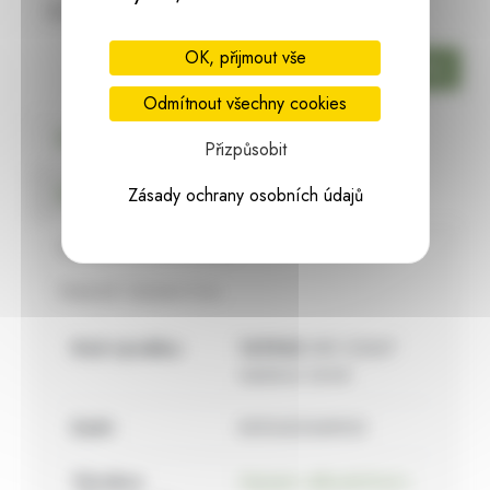
Skladem:
6 ks
OK, přijmout vše
ks
Odmítnout všechny cookies
Podrobný popis
Přizpůsobit
Bezpečnostní pokyny
Zásady ochrany osobních údajů
Dámské naušnice černé.
Materiál: bižuterní kov
Kód výrobku:
141942
IME G2667
náušnice černé
EAN:
8592423368925
Výrobce
Harasim velkoobchod s.