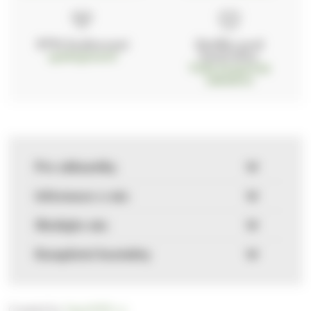
97% hodnocení
Zásilka pod
kontrolou
spokojenosti
Vždy bezpečně
zabaleno
Pro zákazníky
Informace o nás
Sledujte nás
Kompletní kontakty
Created by
FajnyWEB.cz