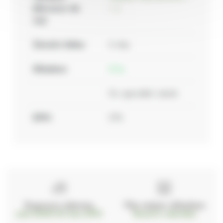
(dovozce do
r. o.
eu):
Záruční doba:
2 roky
Skladem:
6 ks
Do vyprodání zásob
DPH:
21%
Doprava zdarma
Vše máme skladem
nad 2000 Kč bez DPH
Ihned k odeslání