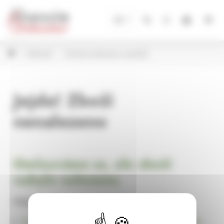
Panel pro správu cookies
CZ
Květináče
Dřevěné květináče a podložky
Jejda! Zboží
nenalezeno
Omlouváme se, ale zboží
nebylo nalezeno.
Pokračujte na
Úvodní stránku Dekorace, bytové a zahradní doplňky,