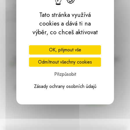
dárky | HARASIM.info
Kontakt
Tato stránka využívá
Předchozí stránka
cookies a dává ti na
výběr, co chceš aktivovat
OK, přijmout vše
Doprava zdarma
Vše máme skladem
Odmítnout všechny cookies
nad 2000 Kč bez DPH
Ihned k odeslání
Přizpůsobit
Zásady ochrany osobních údajů
97% hodnocení
Zásilka pod
kontrolou
spokojenosti
Vždy bezpečně
zabaleno