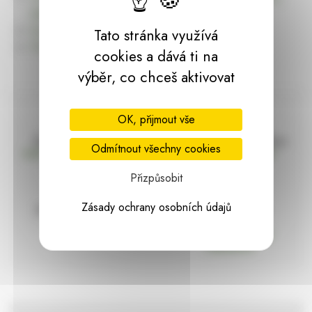
dárky | HARASIM.info
Kontakt
Tato stránka využívá
Předchozí stránka
cookies a dává ti na
výběr, co chceš aktivovat
OK, přijmout vše
Doprava zdarma
Vše máme skladem
Odmítnout všechny cookies
nad 2000 Kč bez DPH
Ihned k odeslání
Přizpůsobit
Zásady ochrany osobních údajů
97% hodnocení
Zásilka pod
kontrolou
spokojenosti
Vždy bezpečně
zabaleno