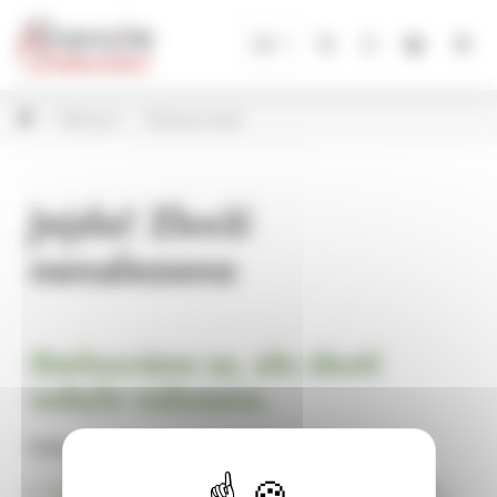
Panel pro správu cookies
CZ
Dekorace
Dekorace srdce
Jejda! Zboží
nenalezeno
Omlouváme se, ale zboží
nebylo nalezeno.
Pokračujte na
Úvodní stránku Dekorace, bytové a zahradní doplňky,