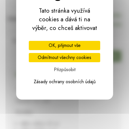
Tato stránka využívá
204,91 Kč
za ks
Cena s DPH:
cookies a dává ti na
(
204,91 Kč
za ks)
výběr, co chceš aktivovat
Skladem:
75 ks
OK, přijmout vše
ks
Odmítnout všechny cookies
Přizpůsobit
Podrobný popis
Zásady ochrany osobních údajů
Tři kovové rolničky na jutovém provaze.
Materiál: kov, juta
Rozměry:
délka celkem 45 cm