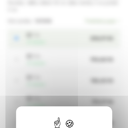
Rozměry: délka celkem 45 cm výška rolničky 4 cm průměr
5 cm
Kód výrobku:
141206
Podrobný popis
1 ks
204,91 Kč
skladem
2 ks
194,66 Kč
skladem
3 ks
184,42 Kč
skladem
4 ks
174,17 Kč
skladem
více než 4 ks
174,17 Kč
skladem