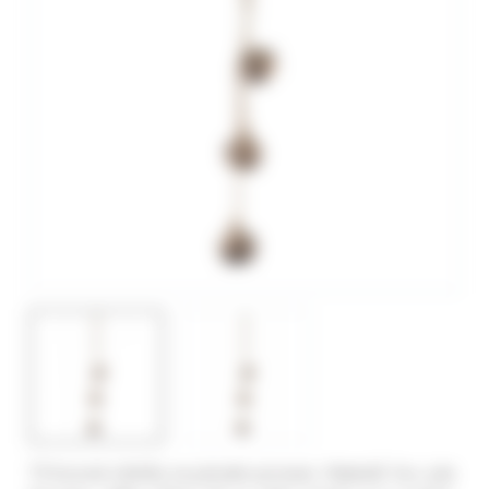
Tři kovové rolničky na jutovém provaze. Materiál: kov, juta