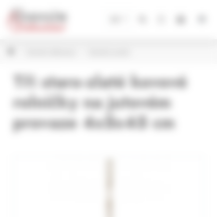
Panel pro správu cookies
CZ
Vánoční dekorace
Vánoční zvonky
Tři staro-zlaté kovové
rolničky na jutovém
provaze 4x5x45 cm