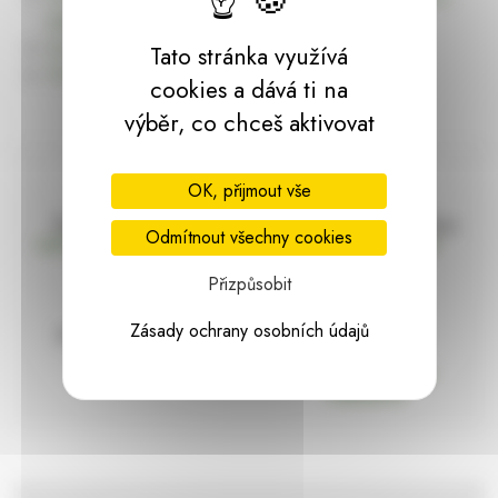
dárky | HARASIM.info
Kontakt
Tato stránka využívá
Předchozí stránka
cookies a dává ti na
výběr, co chceš aktivovat
OK, přijmout vše
Doprava zdarma
Vše máme skladem
Odmítnout všechny cookies
nad 2000 Kč bez DPH
Ihned k odeslání
Přizpůsobit
Zásady ochrany osobních údajů
97% hodnocení
Zásilka pod
kontrolou
spokojenosti
Vždy bezpečně
zabaleno