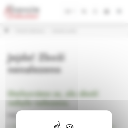
Panel pro správu cookies
CZ
Vánoční dekorace
Vánoční zvonky
Jejda! Zboží
nenalezeno
Omlouváme se, ale zboží
nebylo nalezeno.
Pokračujte na
Úvodní stránku Dekorace, bytové a zahradní doplňky,