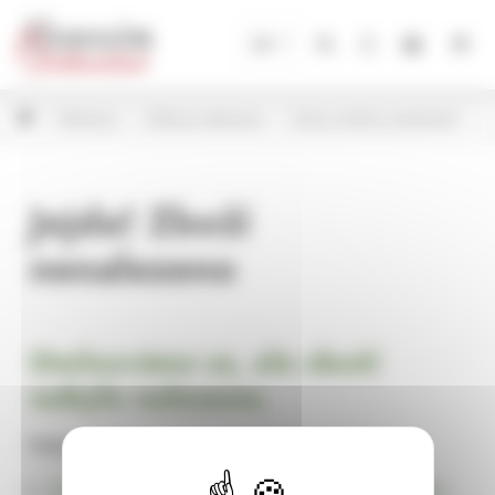
Panel pro správu cookies
CZ
Dekorace
Hřbitovní dekorace
Srdce a kříže k aranžování
Jejda! Zboží
nenalezeno
Omlouváme se, ale zboží
nebylo nalezeno.
Pokračujte na
Úvodní stránku Dekorace, bytové a zahradní doplňky,