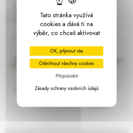
dárky | HARASIM.info
Kontakt
Tato stránka využívá
Předchozí stránka
cookies a dává ti na
výběr, co chceš aktivovat
OK, přijmout vše
Doprava zdarma
Vše máme skladem
Odmítnout všechny cookies
nad 2000 Kč bez DPH
Ihned k odeslání
Přizpůsobit
Zásady ochrany osobních údajů
97% hodnocení
Zásilka pod
kontrolou
spokojenosti
Vždy bezpečně
zabaleno