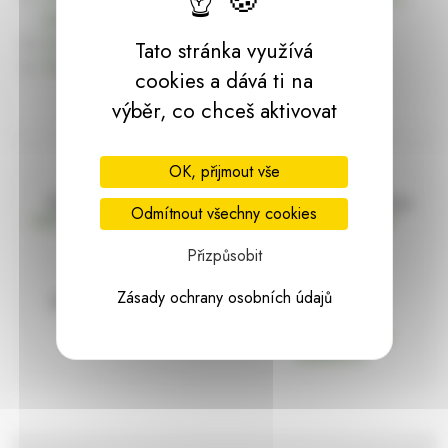
dárky | HARASIM.info
Kontakt
Tato stránka využívá
Předchozí stránka
cookies a dává ti na
výběr, co chceš aktivovat
OK, přijmout vše
Doprava zdarma
Vše máme skladem
Odmítnout všechny cookies
nad 2000 Kč bez DPH
Ihned k odeslání
Přizpůsobit
Zásady ochrany osobních údajů
97% hodnocení
Zásilka pod
kontrolou
spokojenosti
Vždy bezpečně
zabaleno