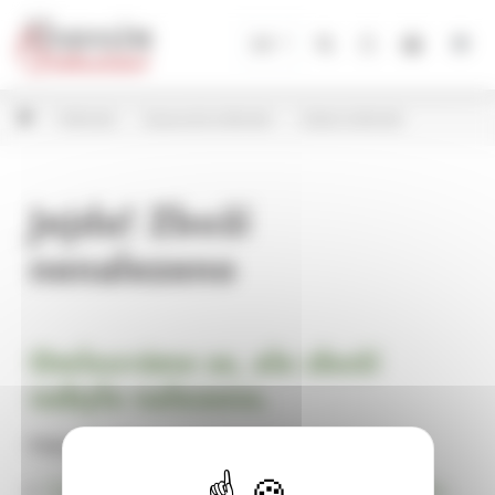
Panel pro správu cookies
CZ
Květináče
Keramické květináče
Ostatní květináče
Jejda! Zboží
nenalezeno
Omlouváme se, ale zboží
nebylo nalezeno.
Pokračujte na
Úvodní stránku Dekorace, bytové a zahradní doplňky,