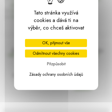
dárky | HARASIM.info
Kontakt
Tato stránka využívá
Předchozí stránka
cookies a dává ti na
výběr, co chceš aktivovat
OK, přijmout vše
Doprava zdarma
Vše máme skladem
Odmítnout všechny cookies
nad 2000 Kč bez DPH
Ihned k odeslání
Přizpůsobit
Zásady ochrany osobních údajů
97% hodnocení
Zásilka pod
kontrolou
spokojenosti
Vždy bezpečně
zabaleno