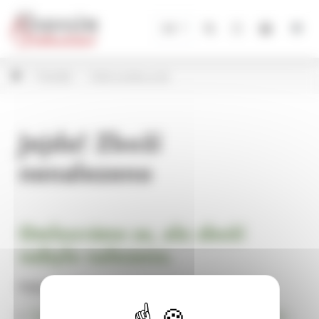
Panel pro správu cookies
CZ
Porcelán
Hrnky na kávu a čaj
Jejda! Zboží
nenalezeno
Omlouváme se, ale zboží
nebylo nalezeno.
Pokračujte na
Úvodní stránku Dekorace, bytové a zahradní doplňky,