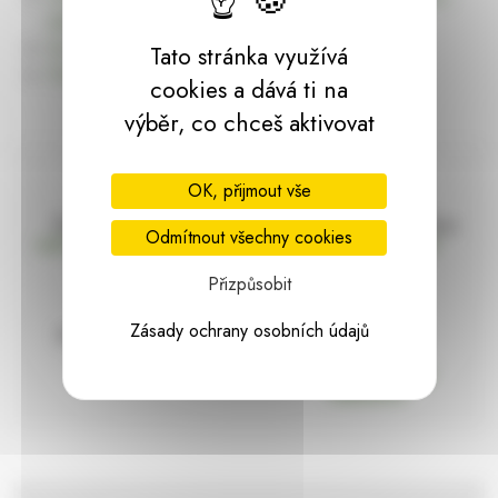
dárky | HARASIM.info
Kontakt
Tato stránka využívá
Předchozí stránka
cookies a dává ti na
výběr, co chceš aktivovat
OK, přijmout vše
Doprava zdarma
Vše máme skladem
Odmítnout všechny cookies
nad 2000 Kč bez DPH
Ihned k odeslání
Přizpůsobit
Zásady ochrany osobních údajů
97% hodnocení
Zásilka pod
kontrolou
spokojenosti
Vždy bezpečně
zabaleno