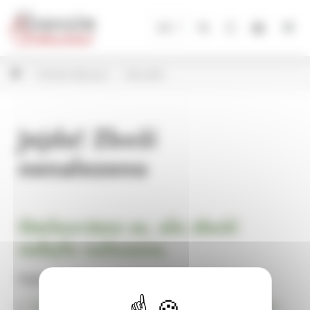
Panel pro správu cookies
CZ
Vánoční dekorace
LED svíčky
Jejda! Zboží
nenalezeno
Omlouváme se, ale zboží
nebylo nalezeno.
Pokračujte na
Úvodní stránku Dekorace, bytové a zahradní doplňky,