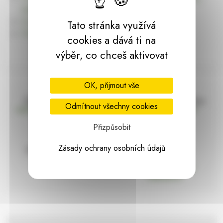
dárky | HARASIM.info
Kontakt
Tato stránka využívá
Předchozí stránka
cookies a dává ti na
výběr, co chceš aktivovat
OK, přijmout vše
Doprava zdarma
Vše máme skladem
Odmítnout všechny cookies
nad 2000 Kč bez DPH
Ihned k odeslání
Přizpůsobit
Zásady ochrany osobních údajů
97% hodnocení
Zásilka pod
kontrolou
spokojenosti
Vždy bezpečně
zabaleno