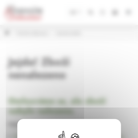
Panel pro správu cookies
CZ
Vánoční dekorace
Vánoční baňky
Jejda! Zboží
nenalezeno
Omlouváme se, ale zboží
nebylo nalezeno.
Pokračujte na
Úvodní stránku Dekorace, bytové a zahradní doplňky,