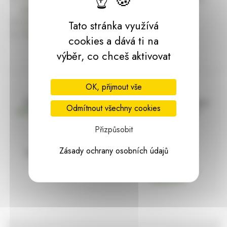
dárky | HARASIM.info
Kontakt
Tato stránka využívá
Předchozí stránka
cookies a dává ti na
výběr, co chceš aktivovat
OK, přijmout vše
Doprava zdarma
Vše máme skladem
Odmítnout všechny cookies
nad 2000 Kč bez DPH
Ihned k odeslání
Přizpůsobit
Zásady ochrany osobních údajů
97% hodnocení
Zásilka pod
kontrolou
spokojenosti
Vždy bezpečně
zabaleno