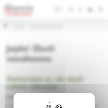
Panel pro správu cookies
CZ
Zahrada
Pítka a krmítka pro ptáky
Jejda! Zboží
nenalezeno
Omlouváme se, ale zboží
nebylo nalezeno.
Pokračujte na
Úvodní stránku Dekorace, bytové a zahradní doplňky,