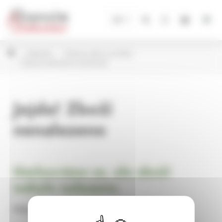
Panel pro správu cookies
CZ
Květináče
Plastové obaly na květiny
Plastové květináče k aranžování
Jejda! Zboží
nenalezeno
Omlouváme se, ale zboží
nebylo nalezeno.
Pokračujte na