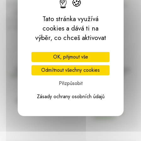
Úvodní stránku Dekorace, bytové a zahradní doplňky,
dárky | HARASIM.info
Tato stránka využívá
Kontakt
Předchozí stránka
cookies a dává ti na
výběr, co chceš aktivovat
OK, přijmout vše
Doprava zdarma
Vše máme skladem
Odmítnout všechny cookies
nad 2000 Kč bez DPH
Ihned k odeslání
Přizpůsobit
Zásady ochrany osobních údajů
97% hodnocení
Zásilka pod
kontrolou
spokojenosti
Vždy bezpečně
zabaleno