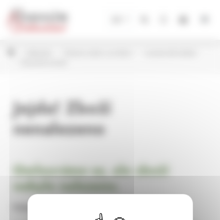
Panel pro správu cookies
CZ
Květináče
Plastové obaly na květiny
Lamela dle kolekcí
Magnolia Jumper
Jejda! Zboží
nenalezeno
Omlouváme se, ale zboží
nebylo nalezeno.
Pokračujte na