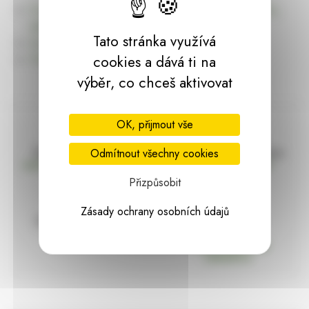
Úvodní stránku Dekorace, bytové a zahradní doplňky,
dárky | HARASIM.info
Tato stránka využívá
Kontakt
Předchozí stránka
cookies a dává ti na
výběr, co chceš aktivovat
OK, přijmout vše
Doprava zdarma
Vše máme skladem
Odmítnout všechny cookies
nad 2000 Kč bez DPH
Ihned k odeslání
Přizpůsobit
Zásady ochrany osobních údajů
97% hodnocení
Zásilka pod
kontrolou
spokojenosti
Vždy bezpečně
zabaleno