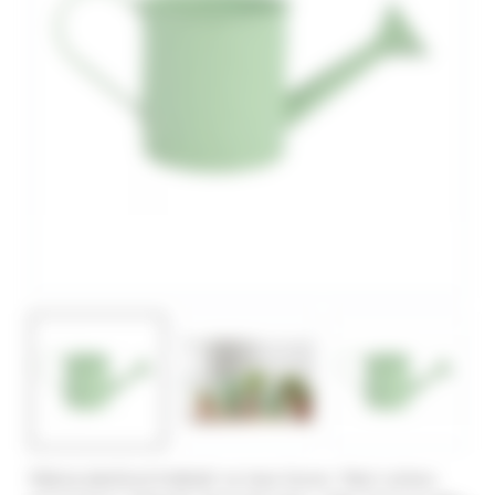
Stylový plechový květináč ve tvaru konve. Není určeno