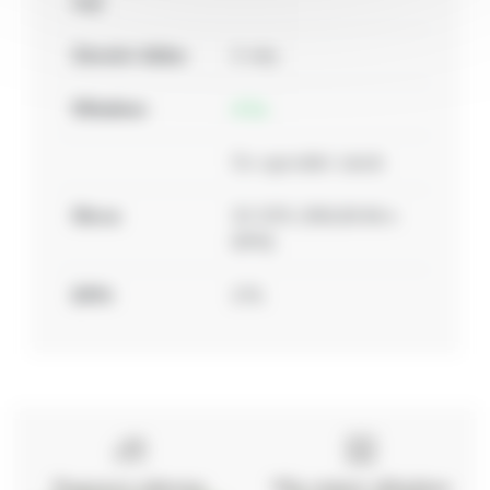
eu):
Záruční doba:
2 roky
Skladem:
4 ks
Do vyprodání zásob
Sleva:
30.00%
(
103,33 Kč s
DPH
)
DPH:
21%
Doprava zdarma
Vše máme skladem