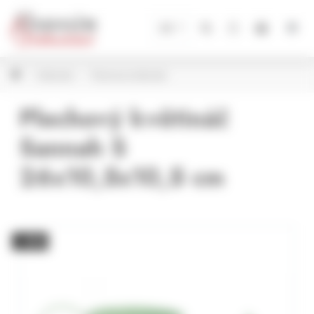
Panel pro správu cookies
CZ
Květináče
Plechové květináče
Plechový květináč
Sannah S
26x10,5x10,5 cm
− 30%