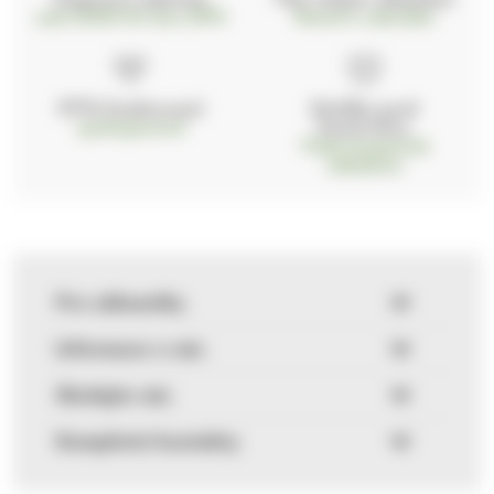
nad 2000 Kč bez DPH
Ihned k odeslání
97% hodnocení
Zásilka pod
kontrolou
spokojenosti
Vždy bezpečně
zabaleno
Pro zákazníky
Informace o nás
Sledujte nás
Kompletní kontakty